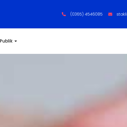
(0365) 4546085
stak
Publik