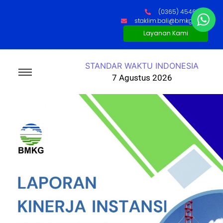
(0365) 4546085
staklim.bali@bmkg.go.id
Layanan Kami
STANDAR WAKTU INDONESIA
7 Agustus 2026