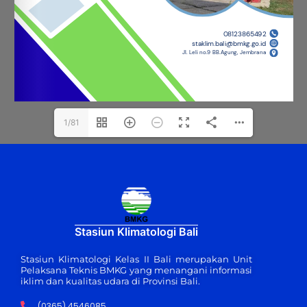
1/81
Stasiun Klimatologi Bali
Stasiun Klimatologi Kelas II Bali merupakan Unit
Pelaksana Teknis BMKG yang menangani informasi
iklim dan kualitas udara di Provinsi Bali.
(0365) 4546085