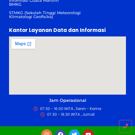
Informasi Cuaca Maritim
BMKG
STMKG (Sekolah Tinggi Meteorologi
Klimatologi Geofisika)
Kantor Layanan Data dan Informasi
Jam Operasional
07.30 - 16.00 WITA , Senin - Kamis
07.30 - 16.30 WITA , Jumat